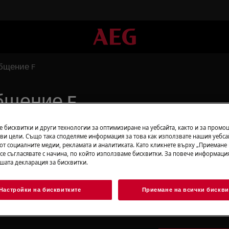
бщение F
бщение F
 бисквитки и други технологии за оптимизиране на уебсайта, както и за промо
ви цели. Също така споделяме информация за това как използвате нашия уебса
от социалните медии, рекламата и аналитиката. Като кликнете върху „Приемане
Намерете Рък
ние за грешка "F"
 се съгласявате с начина, по който използваме бисквитки. За повече информация
потребителя
ашата декларация за бисквитки.
Намерете инстру
Настройки на бисквитките
Приемане на всички бискви
информация и ре
устройството си.