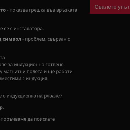
Свалете упът
ато
- показва грешка във връзката
 се с инсталатора.
щ символ
- проблем, свързан с
ата
ве за индукционно готвене.
у магнитни полета и ще работи
ъвместими с индукция.
е с индукционно нагряване?
р.
епоръчваме да поискате