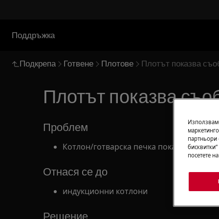
Поддръжка
Подкрепа
Готвене
Плотове
Плотът показва съо
Плотът показва съо
Използваме
Проблем
маркетинго
партньори 
Котлон/готварска печка показва съобще
бисквитки“
посетете н
Отнася се до
индукционни котлони
Решение