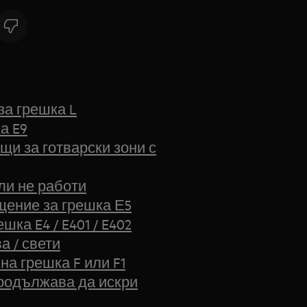
за грешка L
а E9
щи за готварски зони с
ли не работи
щение за грешка Е5
ка E4 / E401 / E402
а / свети
на грешка F или F1
продължава да искри