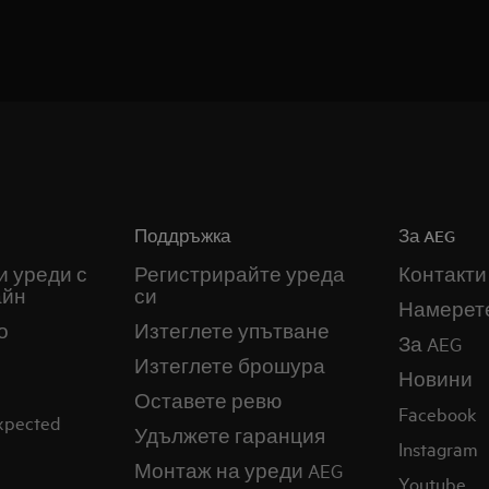
Поддръжка
За AEG
и уреди с
Регистрирайте уреда
Контакти
айн
си
Намерет
о
Изтеглете упътване
За AEG
Изтеглете брошура
Новини
Оставете ревю
Facebook
expected
Удължете гаранция
Instagram
Монтаж на уреди AEG
Youtube