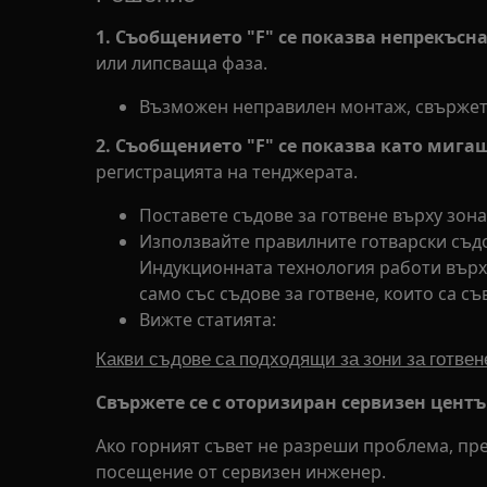
1.
Съобщението "F" се показва непрекъсн
или липсваща фаза.
Възможен неправилен монтаж, свържете
2. Съобщението "F" се показва като мига
регистрацията на тенджерата.
Поставете съдове за готвене върху зон
Използвайте правилните готварски съдо
Индукционната технология работи върх
само със съдове за готвене, които са с
Вижте статията:
Какви съдове са подходящи за зони за готвен
Свържете се с оторизиран сервизен центъ
Ако горният съвет не разреши проблема, пр
посещение от сервизен инженер.