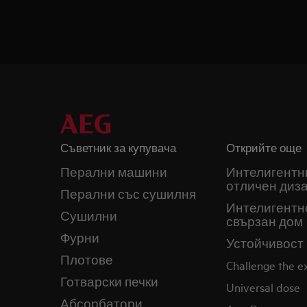
Съветник за купувача
Открийте още
Перални машини
Интелигентн
отличен диз
Перални със сушилня
Интелигентн
Сушилни
свързан дом
Фурни
Устойчивост
Плотове
Challenge the 
Готварски печки
Universal dose
Абсорбатори