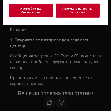
Приложимо към
Настройки на
Приемане на всички
бисквитките
бисквитки
Хладилник
Хладилник с камера
Решение
1. Свържете се с оторизиран сервизен
център.
Съобщения за грешка F3, F4 или F5 на дисплея
означават проблем с дефектен температурен
сензор.
Препоръчваме за поискате посещение от
сервизен техник.
Беше ли полезна тази статия?