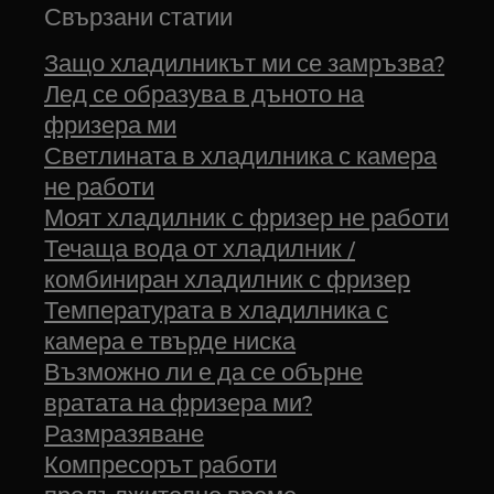
Свързани статии
Защо хладилникът ми се замръзва?
Лед се образува в дъното на
фризера ми
Светлината в хладилника с камера
не работи
Моят хладилник с фризер не работи
Течаща вода от хладилник /
комбиниран хладилник с фризер
Температурата в хладилника с
камера е твърде ниска
Възможно ли е да се обърне
вратата на фризера ми?
Размразяване
Компресорът работи