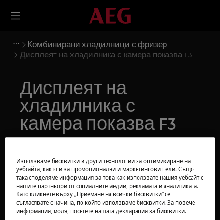
Комбинирани хладилници с фризер
Дисплеят на хладилника с камера показва F3
Дисплеят на
хладилника с
камера показва F3
Решение
Използваме бисквитки и други технологии за оптимизиране на
Въпрос
уебсайта, както и за промоционални и маркетингови цели. Също
така споделяме информация за това как използвате нашия уебсайт с
нашите партньори от социалните медии, рекламата и аналитиката.
Съобщение за грешка F3, F4 или F5 на
Като кликнете върху „Приемане на всички бисквитки“ се
дисплея на хладилника/хладилника с
съгласявате с начина, по който използваме бисквитки. За повече
камера
информация, моля, посетете нашата декларация за бисквитки.