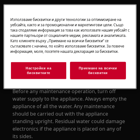
Използваме бисквитки и други технологии за оптимизиране на
уебсайта, както и за промоционални и маркетингови цели. Също
така споделяме информация за това как използвате нашия уебсайт с
нашите партньори от социалните медии, рекламата и аналитиката.
WARNING!
CHOKING HAZARD
Като кликнете върху „Приемане на всички бисквитки“ се
съгласявате с начина, по който използваме бисквитки. За повече
Small parts not for children under 3 years. Keep
информация, моля, посетете нашата декларация за бисквитки.
all small parts and packaging out of reach of
children.
Настройки на
Приемане на всички
бисквитките
бисквитки
Only adults should use or install the product.
Before any maintenance operation, turn off
water supply to the appliance. Always empty the
appliance of all the water. Any maintenance
should be carried out with the appliance
standing upright. Residual water could damage
electronics if the appliance is placed on any of
its sides.