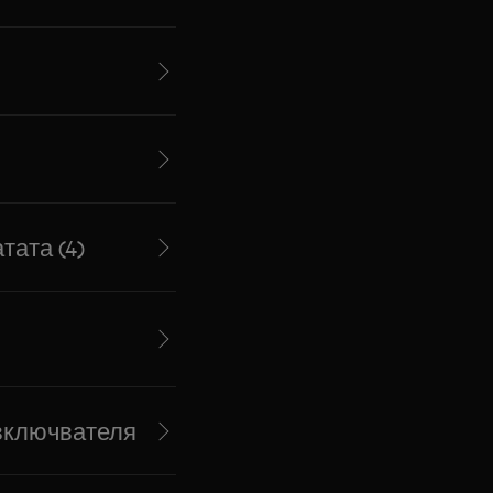
тата (4)
евключвателя