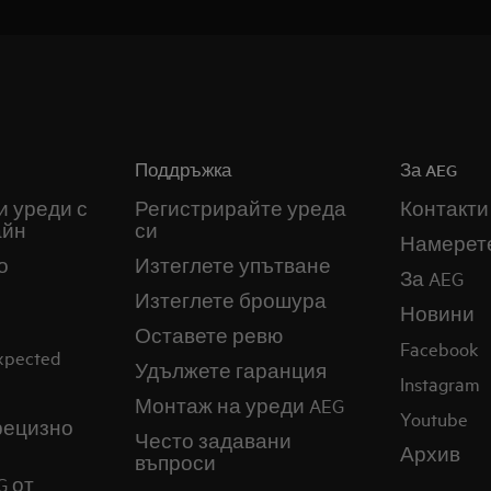
Поддръжка
За AEG
и уреди с
Регистрирайте уреда
Контакти
айн
си
Намерет
о
Изтеглете упътване
За AEG
Изтеглете брошура
Новини
Оставете ревю
Facebook
expected
Удължете гаранция
Instagram
Монтаж на уреди AEG
Youtube
прецизно
Често задавани
Архив
въпроси
G от