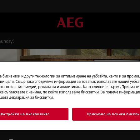
aundry)
 бисквитки и други технологии за оптимизиране на уебсайта, както и за промо
ви цели. Също така споделяме информация за това как използвате нашия уебса
дкрепа за door hinge (laund
от социалните медии, рекламата и аналитиката. Като кликнете върху „Приемане
 се съгласявате с начина, по който използваме бисквитки. За повече информация
ашата декларация за бисквитки.
Настройки на бисквитките
Приемане на всички бискви