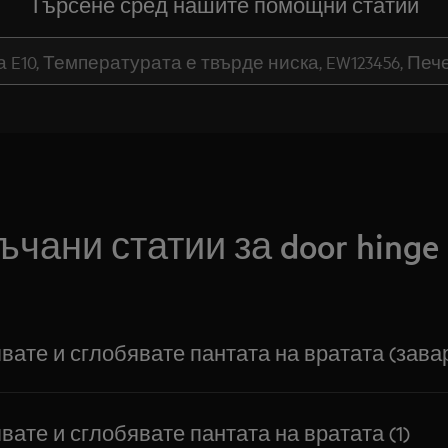
Търсене сред нашите помощни статии
чани статии за door hinge (
вате и сглобявате пантата на вратата (зава
вате и сглобявате пантата на вратата (1)