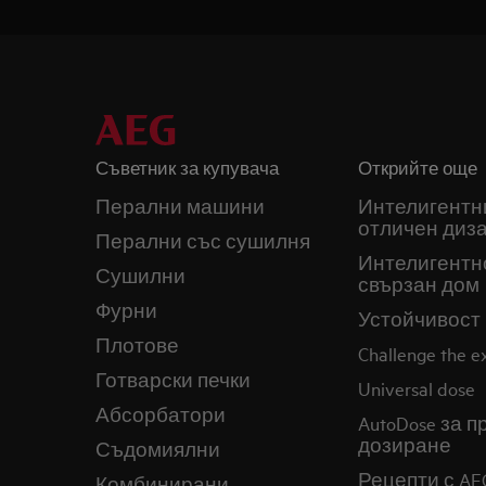
Съветник за купувача
Открийте още
Перални машини
Интелигентн
отличен диз
Перални със сушилня
Интелигентн
Сушилни
свързан дом
Фурни
Устойчивост
Плотове
Challenge the 
Готварски печки
Universal dose
Абсорбатори
AutoDose за 
дозиране
Съдомиялни
Рецепти с AE
Комбинирани