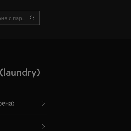
laundry)
рена)