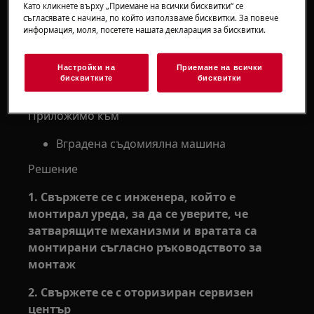
Вратата на съдомиялнята не се затваря
Като кликнете върху „Приемане на всички бисквитки“ се
съгласявате с начина, по който използваме бисквитки. За повече
правилно или е изкривена.
информация, моля, посетете нашата декларация за бисквитки.
Неправилното поставяне на ключалките
и/или пантите може да причини
Настройки на
Приемане на всички
неправилно затваряне или изкривяване
бисквитките
бисквитки
на вратата на съдомиялнята.
Приложимо към
Вградена съдомиялна машина
Решение
1. Свържете се с инженера, който е
монтирал уреда, за да се уверите, че
затварящите механизми и вратата са
монтирани съгласно ръководството за
монтаж
2. Свържете се с оторизиран сервизен
център