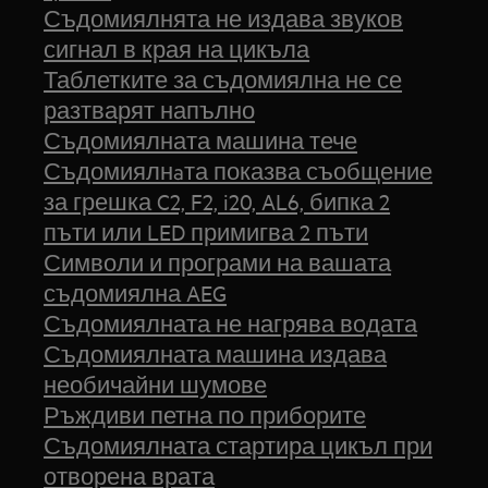
Съдомиялнята не издава звуков
сигнал в края на цикъла
Таблетките за съдомиялна не се
разтварят напълно
Съдомиялната машина тече
Съдомиялнaта показва съобщение
за грешка C2, F2, i20, AL6, бипка 2
пъти или LED примигва 2 пъти
Символи и програми на вашата
съдомиялна AEG
Съдомиялната не нагрява водата
Съдомиялната машина издава
необичайни шумове
Ръждиви петна по приборите
Съдомиялната стартира цикъл при
отворена врата