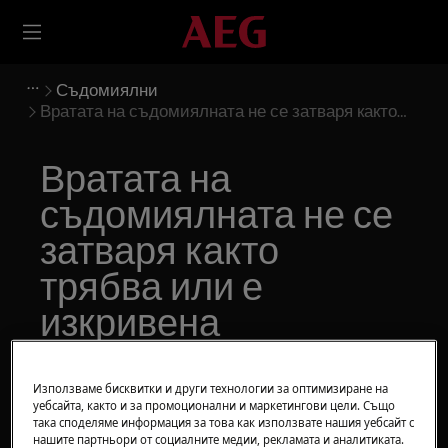
Съдомиялни
Вратата на съдомиялната не се затваря както
трябва или е изкривена
Вратата на
съдомиялната не се
затваря както
трябва или е
изкривена
Решение
Използваме бисквитки и други технологии за оптимизиране на
уебсайта, както и за промоционални и маркетингови цели. Също
Проблем
така споделяме информация за това как използвате нашия уебсайт с
нашите партньори от социалните медии, рекламата и аналитиката.