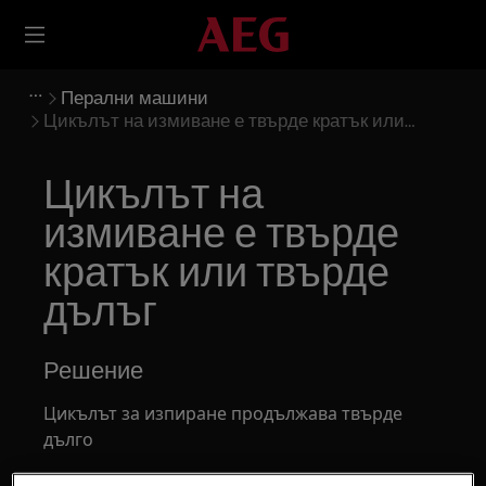
Перални машини
Цикълът на измиване е твърде кратък или
твърде дълъг
Цикълът на
измиване е твърде
кратък или твърде
дълъг
Решение
Цикълът за изпиране продължава твърде
дълго
Небалансираното зареждане удължава