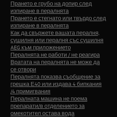
Прането е грубо на допир след
изпиране в пералнята
Прането е стегнато или твърдо след
изпиране в пералнята
Как да свържете вашата пералня,
сушилня или пералня със сушилня
AEG към приложението
Пералнята не работи / не реагира
Вратата на пералнята не може да
се отвори
Пералнята показва съобщение за
грешка Е40 или издава 4 бипкания
/4 примигвания
Пералната машина не поема
препарати/в отделението за
омекотител остава вода