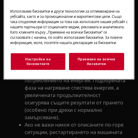
продължителността на цикъла. Това е
Използваме бисквитки и други технологии за оптимизиране на
нормално за пералнята. Пералнята
уебсайта, както и за промоционални и маркетингови цели. Също
изчислява времето според зареждането
така споделяме информация за това как използвате нашия уебсайт с
нашите партньори от социалните медии, рекламата и аналитиката.
и вида на прането, като извежда
Като кликнете върху „Приемане на всички бисквитки“ се
съответното прогнозно време.
съгласявате с начина, по който използваме бисквитки. За повече
Промяната на типа на прането спрямо
информация, моля, посетете нашата декларация за бисквитки.
избрания цикъл може да се отрази на
продължителността на прането.
Настройки на
Приемане на всички
бисквитките
бисквитки
Постепенното повишаване на
продължителността на цикъла понижава
потреблението на енергия. Подобрената
фаза на нагряване спестява енергия, а
увеличената продължителност
осигурява същите резултати от прането
(особено при дрехи с нормално
замърсяване).
Ако не важи никоя от описаните по-горе
ситуации, рестартирането на машината