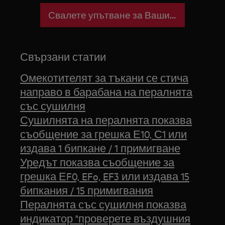
Свалете упътване за Вашия уред
Свързани статии
Омекотителят за тъкани се стича
направо в барабана на пералнята
със сушилня
Сушилнята на пералнята показва
съобщение за грешка Е10, С1 или
издава 1 бипкане / 1 примигване
Уредът показва съобщение за
грешка ЕF0, EFo, EF3 или издава 15
бипкания / 15 примигвания
Пералнята със сушилня показва
индикатор "проверете въздушния