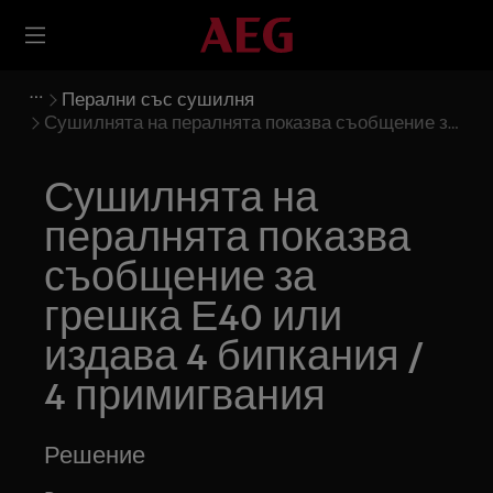
Перални със сушилня
Сушилнята на пералнята показва съобщение за
грешка Е40 или издава 4 бипкания / 4
примигвания
Сушилнята на
пералнята показва
съобщение за
грешка Е40 или
издава 4 бипкания /
4 примигвания
Решение