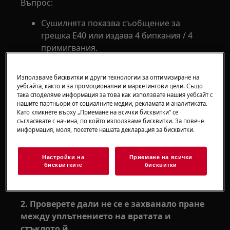
Въпрос:
Сушилнята показва съобщение за
грешка Е40 или издава 4 бипкания / 4
примигвания.
Приложимо към:
Използваме бисквитки и други технологии за оптимизиране на
Сушилня към пералнята (интегрирана и
уебсайта, както и за промоционални и маркетингови цели. Също
така споделяме информация за това как използвате нашия уебсайт с
самостоятелна)
нашите партньори от социалните медии, рекламата и аналитиката.
Като кликнете върху „Приемане на всички бисквитки“ се
Решение:
съгласявате с начина, по който използваме бисквитки. За повече
информация, моля, посетете нашата декларация за бисквитки.
1. Проверете дали вратата е добре
затворена
Настройки на
Приемане на всички
бисквитките
бисквитки
Ако е необходимо, бутнете вратата здраво, за
да а затворите. Чува се щракване.
2. Проверете дали не се е захванало пране
между уплътнението на вратата и
стъклото й