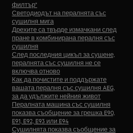
филтър"
Светодиодът на пералнята със
сушилня мига
Дрехите са твърде измачкани след
пране в комбинирана пералня със
сушилня
След последния цикъл за сушене,
пералнята със сушилня не се
включва отново
Как да почистите и поддържате
вашата пералня със сушилня AEG,
за да удължите нейния живот
Пералната машина със сушилня
показва съобщение за грешка E90,
E91, E92, E93 или E94
Сушилнята показва съобщение за