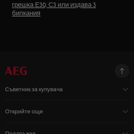
грешка Е30, С3 или издава 3
бипкания
Съветник за купувача
Открийте още
Поддръжка