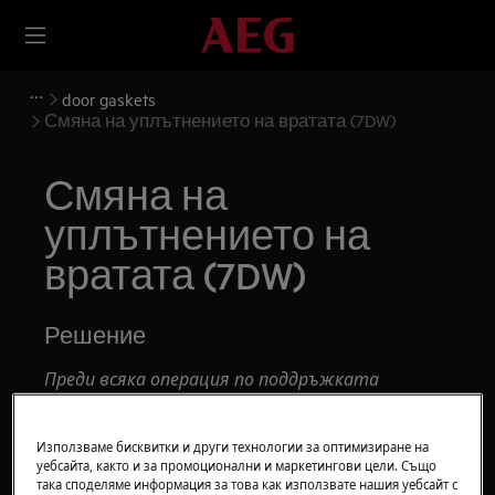
door gaskets
Смяна на уплътнението на вратата (7DW)
Смяна на
уплътнението на
вратата (7DW)
Решение
Преди всяка операция по поддръжката
деактивирайте уреда и изключете щепсела от
контакта.
Използваме бисквитки и други технологии за оптимизиране на
уебсайта, както и за промоционални и маркетингови цели. Също
Винаги внимавайте при преместване на уреди,
така споделяме информация за това как използвате нашия уебсайт с