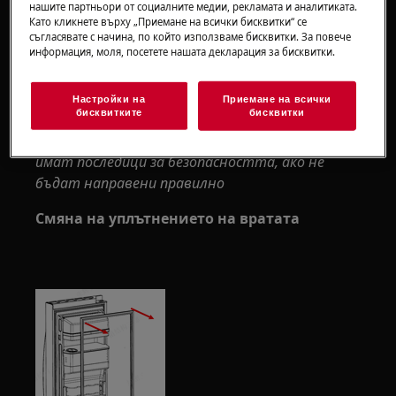
за тежки уреди е необходимо да го преместят
нашите партньори от социалните медии, рекламата и аналитиката.
Като кликнете върху „Приемане на всички бисквитки“ се
двама души.
съгласявате с начина, по който използваме бисквитки. За повече
информация, моля, посетете нашата декларация за бисквитки.
Винаги използвайте предпазни ръкавици и
затворени обувки.
Настройки на
Приемане на всички
бисквитките
бисквитки
Моля, обърнете внимание, че саморемонтът
или непрофесионалният ремонт могат да
имат последици за безопасността, ако не
бъдат направени правилно
Смяна на уплътнението на вратата