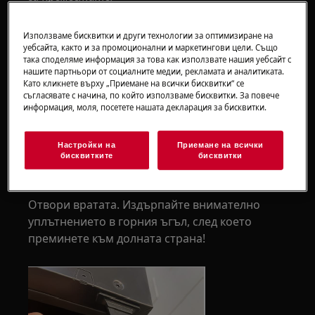
Винаги използвайте предпазни ръкавици и
Използваме бисквитки и други технологии за оптимизиране на
затворени обувки.
уебсайта, както и за промоционални и маркетингови цели. Също
така споделяме информация за това как използвате нашия уебсайт с
Моля, имайте предвид, че самостоятелният
нашите партньори от социалните медии, рекламата и аналитиката.
Като кликнете върху „Приемане на всички бисквитки“ се
ремонт или непрофесионалният ремонт може
съгласявате с начина, по който използваме бисквитки. За повече
да има последици за безопасността, ако не се
информация, моля, посетете нашата декларация за бисквитки.
извърши правилно
Настройки на
Приемане на всички
Сменете уплътнението
бисквитките
бисквитки
1. Отстранете уплътнението
Отвори вратата. Издърпайте внимателно
уплътнението в горния ъгъл, след което
преминете към долната страна!