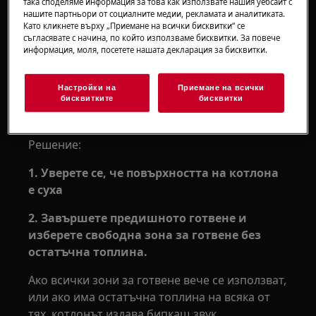
така споделяме информация за това как използвате нашия уебсайт с
Не може да се активира функцията
нашите партньори от социалните медии, рекламата и аналитиката.
Като кликнете върху „Приемане на всички бисквитки“ се
SenseBoil®
съгласявате с начина, по който използваме бисквитки. За повече
Как да използвам функцията SenseBoil®?
информация, моля, посетете нашата декларация за бисквитки.
Приложимо към:
Настройки на
Приемане на всички
бисквитките
бисквитки
индукционни котлони с функция
SenseBoil®
Решение:
1. Уверете се, че повърхността на котлона
е суха
2. Завършете предишното готвене и
изберете свободна зона за готвене без
остатъчна топлина.
Ако всички зони за готвене вече се използват,
или ако има остатъчна топлина на всяка от
тях, котлонът издава бипкащ звук,