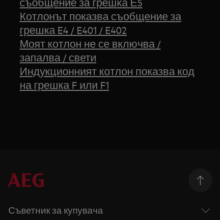
съобщение за грешка Е5
Котлонът показва съобщение за
грешка E4 / E401 / E402
Моят котлон не се включва /
запалва / свети
Индукционният котлон показва код
на грешка F или F1
Съветник за купувача