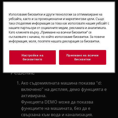
Включено“, „d: 0n“ на дисплея
Съдомиялна машина DEMO режим, как
Използваме бисквитки и други технологии за оптимизиране на
да го изключите?
уебсайта, както и за промоционални и маркетингови цели. Също
Стартовата анимация продължава 3
така споделяме информация за това как използвате нашия уебсайт с
нашите партньори от социалните медии, рекламата и аналитиката.
секунди и изгасва, съдомиялната не
Като кликнете върху „Приемане на всички бисквитки“ се
стартира програмата
съгласявате с начина, по който използваме бисквитки. За повече
информация, моля, посетете нашата декларация за бисквитки.
Отнася се до
Настройки на
Приемане на всички
Съдомиялни машини
бисквитките
бисквитки
Решение
Ако съдомиялната машина показва "d:
включено" на дисплея, демо функцията е
активирана.
Функцията DEMO може да показва
функциите на машината, без да е
свързана към вода и канализация.