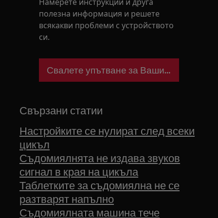
Намерете инструкции и друга
полезна информация и решете
всякакви проблеми с устройството
си.
Свалете упътване за Вашия уред
Свързани статии
Настройките се нулират след всеки
цикъл
Съдомиялнята не издава звуков
сигнал в края на цикъла
Таблетките за съдомиялна не се
разтварят напълно
Съдомиялната машина тече