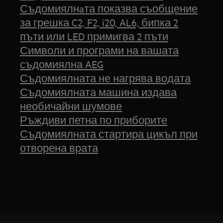
Съдомиялнaта показва съобщение
за грешка C2, F2, i20, AL6, бипка 2
пъти или LED примигва 2 пъти
Символи и програми на вашата
съдомиялна AEG
Съдомиялната не нагрява водата
Съдомиялната машина издава
необичайни шумове
Ръждиви петна по приборите
Съдомиялната стартира цикъл при
отворена врата