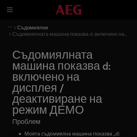
Съдомиялни
Съдомиялната машина показва d: включено на
дисплея / деактивиране на режим ДЕМО
Съдомиялната
машина показва d:
включено на
дисплея /
деактивиране на
режим ДЕМО
Проблем
Моята съдомиялна машина показва „d: