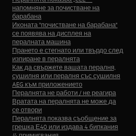
напомняне за почистване на
барабана
Иконата "почистване на барабана"
се появява на дисплея на
пералната машина
Прането е стегнато или твърдо след
изпиране в пералнята
Как да свържете вашата пералня,
сушилня или пералня със сушилня
AEG към приложението
Пералнята не работи / не реагира
Вратата на пералнята не може да
се отвори
Пералнята показва съобщение за
грешка Е40 или издава 4 бипкания
/4 примигвания