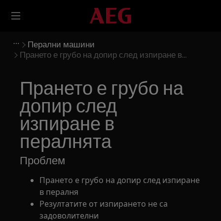
Перални машини
Прането е грубо на допир след изпиране в
пералнята
Прането е грубо на
допир след
изпиране в
пералнята
Проблем
Прането е грубо на допир след изпиране
в пералня
Резултатите от изпирането не са
задоволителни