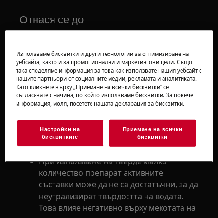
Отнася се до
перални машини
перални със сушилня
Използваме бисквитки и други технологии за оптимизиране на
уебсайта, както и за промоционални и маркетингови цели. Също
така споделяме информация за това как използвате нашия уебсайт с
Решение
нашите партньори от социалните медии, рекламата и аналитиката.
Като кликнете върху „Приемане на всички бисквитки“ се
1. Най-честата причина тъканите да се
съгласявате с начина, по който използваме бисквитки. За повече
информация, моля, посетете нашата декларация за бисквитки.
усещат твърди или груби е използването
на неправилно количество перилен
препарат. За оптимални резултати при
Настройки на
Приемане на всички
бисквитките
бисквитки
пране следвайте указанията по-долу:
При използване на твърде малко
количество препарат активните
съставки може да не са достатъчни, за да
неутрализират твърдостта на водата.
Това влияе негативно върху мекотата на