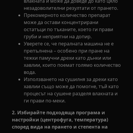
влакната и може да доведе до като цяло
незадоволителни резултати от прането.
Прекомерното количество препарат
може да остави концентрирани
остатъци по тъканите, което ги прави
груби и неприятни на допир.
Уверете се, че пералната машина не е
препълнена – особено при пране на
тежки памучни дрехи като дънки или
хавлии, които поемат голямо количество
вода.
Използването на сушилня за дрехи като
хавлии също може да помогне, тъй като
процесът на сушене разделя влакната и
ги прави по-меки.
2. Избирайте подходяща програма и
настройки (центрофуга, температура)
според вида на прането и степента на