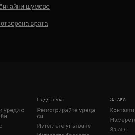
бичайни шумове
 отворена врата
Поддръжка
За AEG
и уреди с
Регистрирайте уреда
Контакти
айн
си
Намерет
о
Изтеглете упътване
За AEG