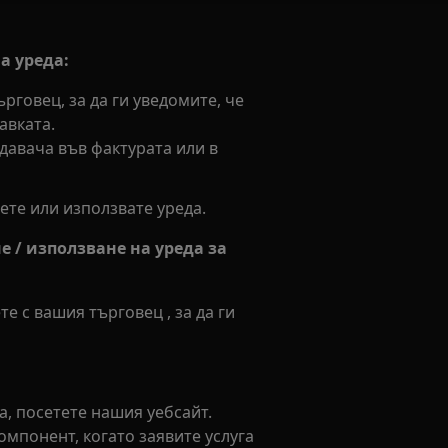
а уреда:
рговец, за да ги уведомите, че
авката.
авача във фактурата или в
ете или използвате уреда.
е / използване на уреда за
е с вашия търговец , за да ги
а, посетете нашия уебсайт.
омпонент, когато заявите услуга