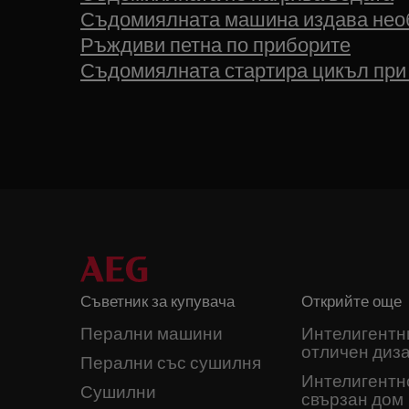
Съдомиялната машина издава нео
Ръждиви петна по приборите
Съдомиялната стартира цикъл при
Съветник за купувача
Открийте още
Перални машини
Интелигентн
отличен диз
Перални със сушилня
Интелигентн
Сушилни
свързан дом