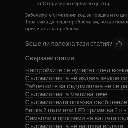
от Оторизиран сервизен център.
Забележете отчетения код за грешка и го цит
Това няма да реши проблема ви, но ще помог
причината за проблема.
Беше ли полезна тази статия?
Свързани статии
Настройките се нулират след всек
Съдомиялнята не издава звуков си
Таблетките за съдомиялна не се р
Съдомиялната машина тече
Съдомиялнaта показва съобщение за 
бипка 2 пъти или LED примигва 2 пъ
Символи и програми на вашата съ
Съдомиялната не нагрява водата