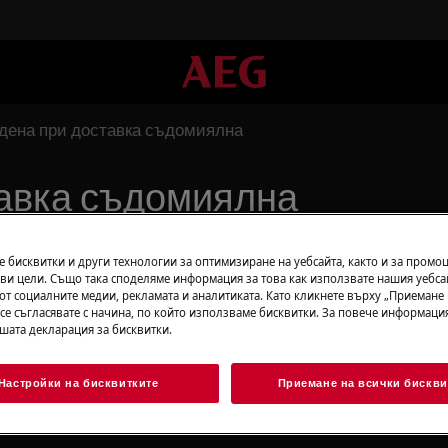
дена при доставка съдомиялна
авка съдомиялна
 бисквитки и други технологии за оптимизиране на уебсайта, както и за промо
ви цели. Също така споделяме информация за това как използвате нашия уебса
от социалните медии, рекламата и аналитиката. Като кликнете върху „Приемане
 се съгласявате с начина, по който използваме бисквитки. За повече информация
ашата декларация за бисквитки.
ли разхлабени компоненти
Настройки на бисквитките
Приемане на всички бискви