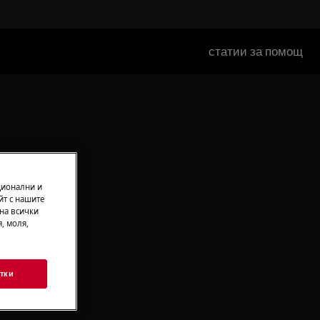
статии за помощ
ционални и
йт с нашите
 на всички
, моля,
тки