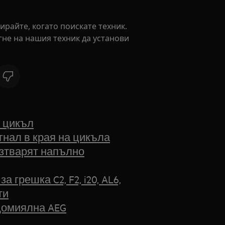
ирайте, когато поискате техник.
не на нашия техник да установи
и цикъл
гнал в края на цикъла
азтварят напълно
грешка C2, F2, i20, AL6,
ти
домиялна AEG