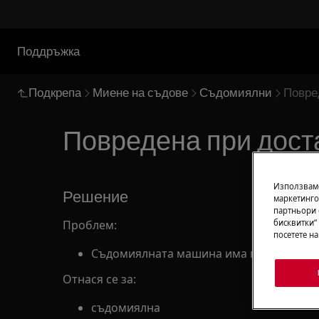
Поддръжка
Подкрепа
Миене на съдове
Съдомиялни
Повре
Повредена при дост
Използваме
Решение
маркетинго
партньори 
бисквитки“
Проблем:
посетете н
Съдомиялната машина има повредени и
Отнася се за:
съдомиялна