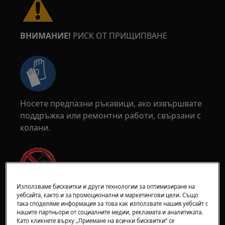
ВНИМАНИЕ!
РИСК ОТ ПРИЩИПВАНЕ
Носете предпазни ръкавици, ако извършвате
поддръжка или ремонтни работи, свързани с
колани.
Използваме бисквитки и други технологии за оптимизиране на
ВНИМАНИЕ!
РИСК ОТ ЗАДАВЯНЕ
уебсайта, както и за промоционални и маркетингови цели. Също
така споделяме информация за това как използвате нашия уебсайт с
нашите партньори от социалните медии, рекламата и аналитиката.
Малки части, не подходящи за деца под 3
Като кликнете върху „Приемане на всички бисквитки“ се