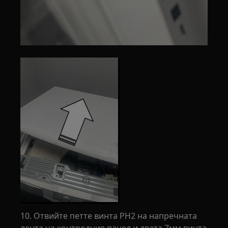
10. Отвийте петте винта PH2 на напречната
лента на контролния панел и двата 7мм винта