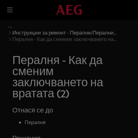
Инструкции за ремонт - Перални/Перални
Сушилни
Пералня - Как да сменим заключването на
вратата (2)
Пералня - Как да
сменим
заключването на
вратата (2)
Отнася се до
Пералня