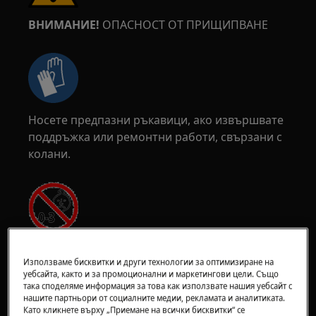
ВНИМАНИЕ!
ОПАСНОСТ ОТ ПРИЩИПВАНЕ
Носете предпазни ръкавици, ако извършвате
поддръжка или ремонтни работи, свързани с
колани.
ВНИМАНИЕ!
РИСК ОТ ЗАДАВЯНЕ
Използваме бисквитки и други технологии за оптимизиране на
уебсайта, както и за промоционални и маркетингови цели. Също
Малки части не са подходящи за деца под 3
така споделяме информация за това как използвате нашия уебсайт с
години. Пазете всички малки части и
нашите партньори от социалните медии, рекламата и аналитиката.
опаковки далеч от достъпа на деца.
Като кликнете върху „Приемане на всички бисквитки“ се