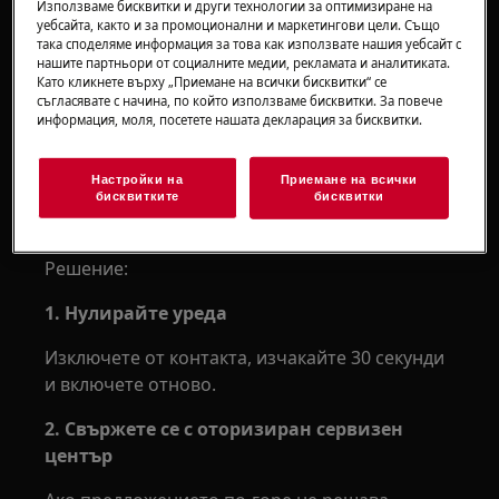
Използваме бисквитки и други технологии за оптимизиране на
Пералната машина със сушилня показва
уебсайта, както и за промоционални и маркетингови цели. Също
съобщение за грешка E90, E91, E92, E93
така споделяме информация за това как използвате нашия уебсайт с
или E94. То показва проблеми в
нашите партньори от социалните медии, рекламата и аналитиката.
Като кликнете върху „Приемане на всички бисквитки“ се
конфигурацията / комуникацията в
съгласявате с начина, по който използваме бисквитки. За повече
електронните части.
информация, моля, посетете нашата декларация за бисквитки.
Приложимо към:
Настройки на
Приемане на всички
бисквитките
бисквитки
Самостоятелна пералня със сушилня
Вградена пералня със сушилня
Решение:
1. Нулирайте уреда
Изключете от контакта, изчакайте 30 секунди
и включете отново.
2. Свържете се с оторизиран сервизен
център