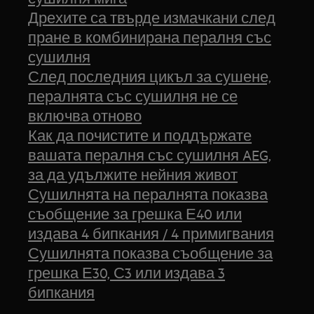
Дрехите са твърде измачкани след
пране в комбинирана пералня със
сушилня
След последния цикъл за сушене,
пералнята със сушилня не се
включва отново
Как да почистите и поддържате
вашата пералня със сушилня AEG,
за да удължите нейния живот
Сушилнята на пералнята показва
съобщение за грешка Е40 или
издава 4 бипкания / 4 примигвания
Сушилнята показва съобщение за
грешка Е30, С3 или издава 3
бипкания