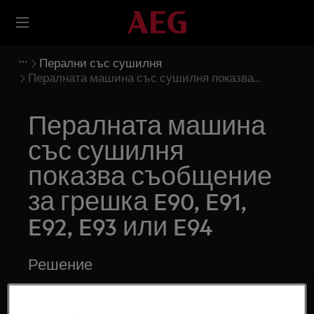
Перални със сушилня
Пералната машина със сушилня показва
съобщение за грешка E90, E91, E92, E93 или E94
Пералната машина
със сушилня
показва съобщение
за грешка E90, E91,
E92, E93 или E94
Решение
Проблем: