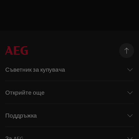
Съветник за купувача
Открийте още
Поддръжка
За AEG