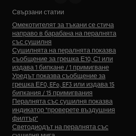
Свързани статии
Омекотителят за тъкани се стича
направо в барабана на пералнята
със сушилня
Сушилнята на пералнята показва
съобщение за грешка Е10, С1 или
издава 1 бипкане / 1 примигване
Уредът показва съобщение за
грешка ЕF0, EFo, EF3 или издава 15
бипкания / 15 примигвания
Пералнята със сушилня показва
индикатор "проверете въздушния
филтър"
Светодиодът на пералнята със
сушилня мига