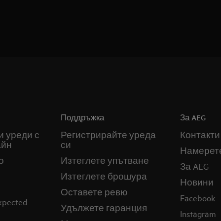
Поддръжка
За AEG
и уреди с
Регистрирайте уреда
Контакти
айн
си
Намерет
о
Изтеглете упътване
За AEG
Изтеглете брошура
Новини
Оставете ревю
Facebook
expected
Удължете гаранция
Instagram