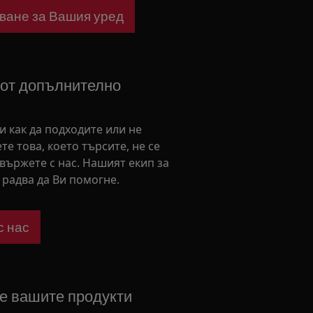
ване за Вашия уред
 от допълнително
ни как да подходите или не
те това, което търсите, не се
свържете с нас. Нашият екип за
радва да Ви помогне.
с нас
е вашите продукти