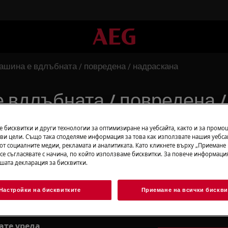
ашина е вдлъбната / повредена / надраскана
 вдлъбната / повредена /
 бисквитки и други технологии за оптимизиране на уебсайта, както и за промо
ви цели. Също така споделяме информация за това как използвате нашия уебса
от социалните медии, рекламата и аналитиката. Като кликнете върху „Приемане
Намерете Рък
 се съгласявате с начина, по който използваме бисквитки. За повече информация
потребителя
на уреда:
ашата декларация за бисквитки.
Намерете инстру
тора, за да го уведомите, че
Настройки на бисквитките
Приемане на всички бискви
информация и ре
америте телефонния номер на
устройството си.
ента за доставка.
ате уреда
.