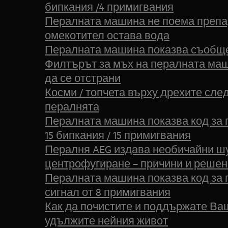
бипкания /4 примигвания
Пералната машина не поема препар
омекотител остава вода
Пералната машина показва съобщен
Филтърът за мъх на пералната маш
да се отстрани
Косми / топчета върху дрехите сле
пералнята
Пералната машина показва код за г
15 бипкания / 15 примигвания
Пералня AEG издава необичайни ш
центрофугиране – причини и реше
Пералната машина показва код за 
сигнал от 8 примигвания
Как да почистите и поддържате Ва
удължите нейния живот