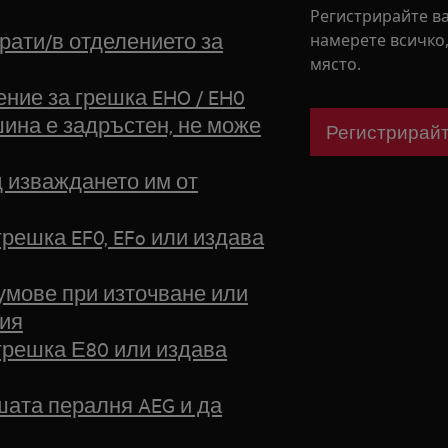
Регистрирайте в
ати/в отделението за
намерете всичко,
място.
ие за грешка EHO / EH0
ина е задръстен, не може
Регистрирайт
д изваждането им от
решка EF0, EFo или издава
умове при източване или
ния
грешка Е80 или издава
шата пералня AEG и да