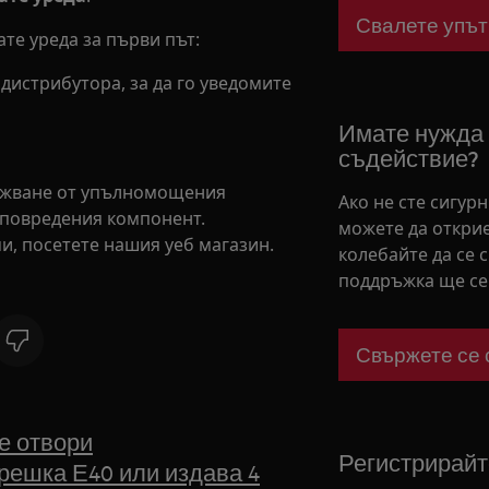
Свалете упът
те уреда за първи път:
 дистрибутора, за да го уведомите
Имате нужда
съдействие?
лужване от упълномощения
Ако не сте сигур
 повредения компонент.
можете да открие
и, посетете нашия уеб магазин.
колебайте да се 
поддръжка ще се 
Свържете се 
е отвори
Регистрирайт
решка Е40 или издава 4