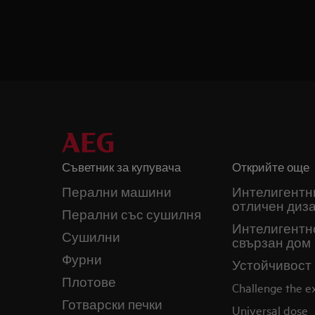
Съветник за купувача
Открийте още
Перални машини
Интелигентн
отличен диз
Перални със сушилня
Интелигентн
Сушилни
свързан дом
Фурни
Устойчивост
Плотове
Challenge the 
Готварски печки
Universal dose