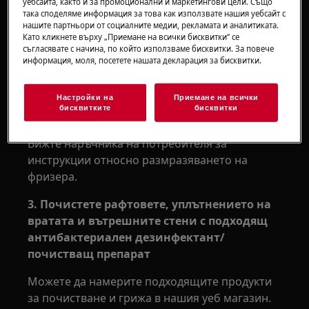
Хладилник с камера
уебсайта, както и за промоционални и маркетингови цели. Също
така споделяме информация за това как използвате нашия уебсайт с
Решение:
нашите партньори от социалните медии, рекламата и аналитиката.
Като кликнете върху „Приемане на всички бисквитки“ се
съгласявате с начина, по който използваме бисквитки. За повече
1. Дръжте храните със силна миризма в
информация, моля, посетете нашата декларация за бисквитки.
плътно затворени съдове/кутии
2. Размразете фризера, преди да
Настройки на
Приемане на всички
бисквитките
бисквитки
започнете почистване
Вижте наръчника на потребителя за
инструкции относно размразяването на
фризера.
3. Почистете рафтовете, уплътнението на
вратата и вътрешните стени с подходящ
антибактериален дезинфектант/
почистващ препарат
Можете да намерите подходящите продукти
за почистване и грижа в нашия уеб магазин.