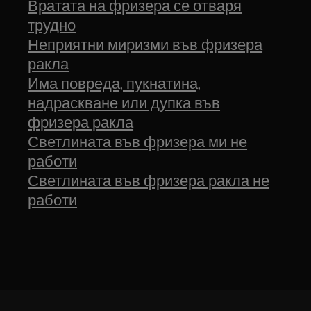
Вратата на фризера се отваря
трудно
Неприятни миризми във фризера
ракла
Има повреда, пукнатина,
надраскване или дупка във
фризера ракла
Светлината във фризера ми не
работи
Светлината във фризера ракла не
работи