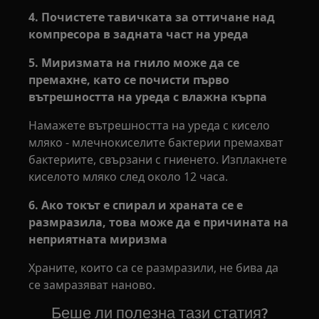
4. Почистете тавичката за оттичане над
компресора в задната част на уреда
5. Миризмата на гнило може да се
премахне, като се почисти първо
вътрешността на уреда с влажна кърпа
Намажете вътрешността на уреда с кисело
мляко - млечнокиселите бактерии премахват
бактериите, свързани с гниенето. Изплакнете
киселото мляко след около 12 часа.
6. Ако токът е спирал и храната се е
размразила, това може да е причината на
неприятната миризма
Храните, които са се размразили, не бива да
се замразяват наново.
Беше ли полезна тази статия?