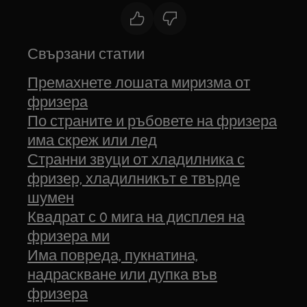
Свързани статии
Премахнете лошата миризма от
фризера
По страните и ръбовете на фризера
има скреж или лед
Странни звуци от хладилника с
фризер, хладилникът е твърде
шумен
Квадрат с 0 мига на дисплея на
фризера ми
Има повреда, пукнатина,
надраскване или дупка във
фризера