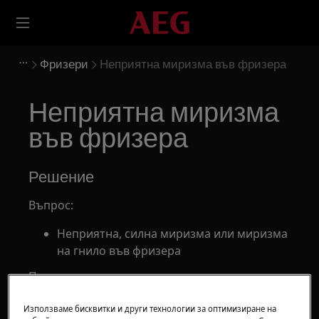
Фризери
Неприятна миризма във фризера
Неприятна миризма
във фризера
Решение
Въпрос:
Неприятна, силна миризма или миризма
на гнило във фризера
Приложимо към:
Фризер
Използваме бисквитки и други технологии за оптимизиране на