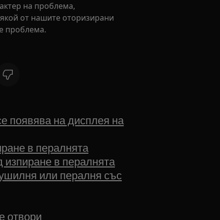
актер на проблема,
някой от нашите оторизирани
те проблема.
се появява на дисплея на
иране в пералнята
д изпиране в пералнята
сушилня или пералня със
е отвори