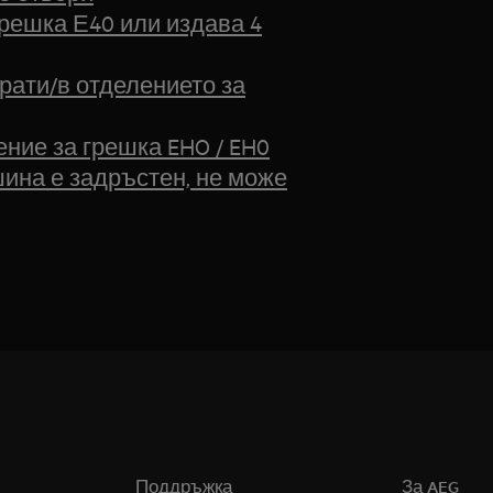
решка Е40 или издава 4
ати/в отделението за
ие за грешка EHO / EH0
ина е задръстен, не може
Поддръжка
За AEG