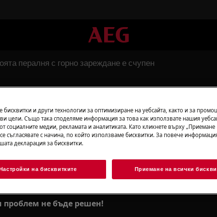
оята пералня с горно зареждане е счупен
ралня с горно зареждане 
 бисквитки и други технологии за оптимизиране на уебсайта, както и за промо
ви цели. Също така споделяме информация за това как използвате нашия уебса
от социалните медии, рекламата и аналитиката. Като кликнете върху „Приемане
 се съгласявате с начина, по който използваме бисквитки. За повече информация
ашата декларация за бисквитки.
Настройки на бисквитките
Приемане на всички бискви
 за да отремонтирате или смените
ямо зареждане.
и проблем не бъде решен!