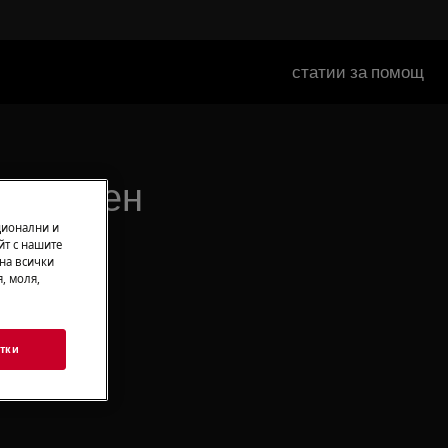
статии за помощ
е счупен
ционални и
йт с нашите
 на всички
, моля,
тки