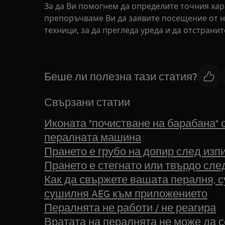
За да Ви помогнем да определите точния хар
препоръчваме Ви да заявите посещение от 
техници, за да прегледа уреда и да отстрани
Беше ли полезна тази статия?
Свързани статии
Иконата "почистване на барабана" 
пералната машина
Прането е грубо на допир след изп
Прането е стегнато или твърдо сле
Как да свържете вашата пералня, 
сушилня AEG към приложението
Пералнята не работи / не реагира
Вратата на пералнята не може да с