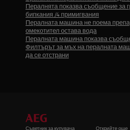
Пералнята показва съобщение за г
бипкания /4 примигвания
Пералната машина не поема препар
омекотител остава вода
Пералната машина показва съобщен
Филтърът за мъх на пералната маш
да се отстрани
Съветник за купувача
Открийте още