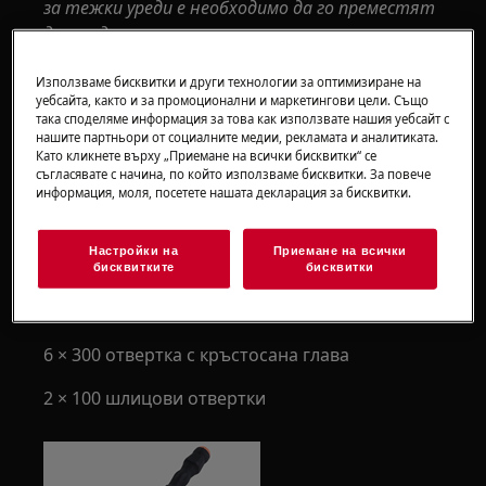
за тежки уреди е необходимо да го преместят
двама души.
Винаги използвайте предпазни ръкавици и
Използваме бисквитки и други технологии за оптимизиране на
затворени обувки.
уебсайта, както и за промоционални и маркетингови цели. Също
така споделяме информация за това как използвате нашия уебсайт с
нашите партньори от социалните медии, рекламата и аналитиката.
Моля, обърнете внимание, че саморемонтът
Като кликнете върху „Приемане на всички бисквитки“ се
или непрофесионалният ремонт могат да
съгласявате с начина, по който използваме бисквитки. За повече
информация, моля, посетете нашата декларация за бисквитки.
имат последици за безопасността, ако не
бъдат направени правилно
Настройки на
Приемане на всички
Как да смените дръжката на вратата
бисквитките
бисквитки
ИНСТРУМЕНТИ:
6 × 300 отвертка с кръстосана глава
2 × 100 шлицови отвертки