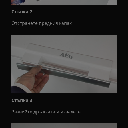
Стъпка 2
Отстранете предния капак
Стъпка 3
Развийте дръжката и извадете