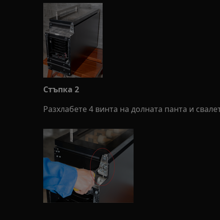
Стъпка 2
Разхлабете 4 винта на долната панта и свале