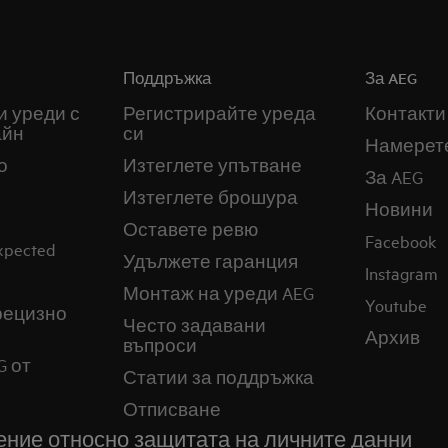
Поддръжка
За AEG
и уреди с
Регистрирайте уреда
Контакти
айн
си
Намерет
о
Изтеглете упътване
За AEG
Изтеглете брошура
Новини
Оставете ревю
Facebook
expected
Удължете гаранция
Instagram
Монтаж на уреди AEG
Youtube
прецизно
Често задавани
Архив
въпроси
G от
Статии за поддръжка
Отписване
ние относно защитата на личните данни