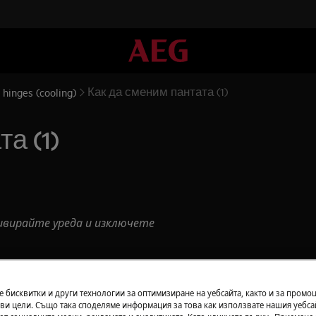
Как да сменим пантата (1)
 hinges (cooling)
а (1)
ивирайте уреда и изключете
 за тежки уреди е необходимо да
 бисквитки и други технологии за оптимизиране на уебсайта, както и за промо
ви цели. Също така споделяме информация за това как използвате нашия уебса
ворени обувки.