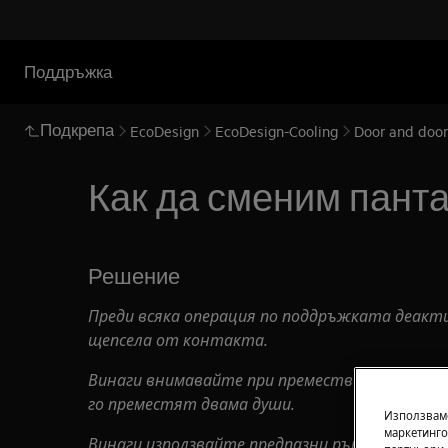
Поддръжка
Подкрепа
EcoDesign
EcoDesign-Cooling
Door and door
Как да сменим пантат
Решение
Преди всяка операция по поддръжката деакт
щепсела от
контакта.
Винаги внимавайте при преместване на уреди,
го преместят двама души.
Използваме
маркетинго
Винаги използвайте предпазни ръкавици и зат