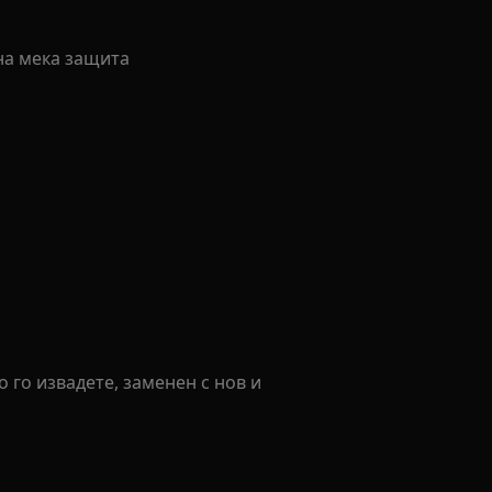
на мека защита
о го извадете, заменен с нов и