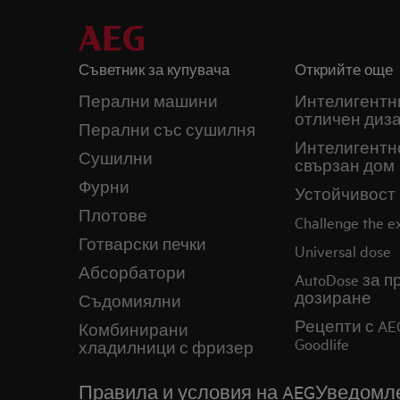
Съветник за купувача
Открийте още
Перални машини
Интелигентн
отличен диз
Перални със сушилня
Интелигентн
Сушилни
свързан дом
Фурни
Устойчивост
Плотове
Challenge the 
Готварски печки
Universal dose
Абсорбатори
AutoDose за 
дозиране
Съдомиялни
Рецепти с AE
Комбинирани
Goodlife
хладилници с фризер
Правила и условия на AEG
Уведомле