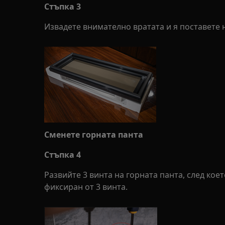
Стъпка 3
Извадете внимателно вратата и я поставете 
Сменете горната панта
Стъпка 4
Развийте 3 винта на горната панта, след коет
фиксиран от 3 винта.