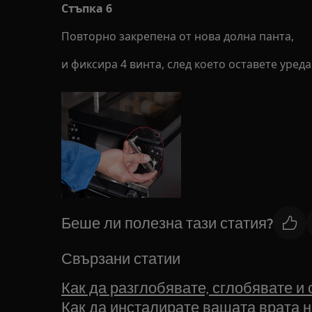
Стъпка 6
Повторно закрепена от нова долна панта,
и фиксира 4 винта, след което оставете уред
Беше ли полезна тази статия?
Свързани статии
Как да разглобявате, сглобявате и 
Как да инсталирате вашата врата н