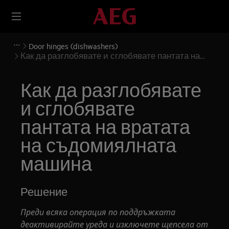
Door hinges (dishwashers)
Как да разглобявате и сглобявате пантата на
вратата на съдомиялната машина
Как да разглобявате
и сглобявате
пантата на вратата
на съдомиялната
машина
Решение
Преди всяка операция по поддръжката
деактивирайте уреда и изключете щепсела от