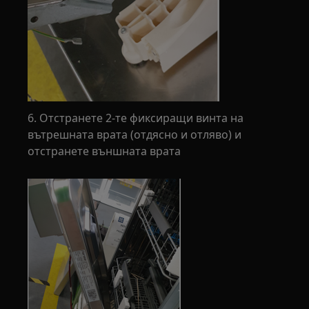
6. Отстранете 2-те фиксиращи винта на
вътрешната врата (отдясно и отляво) и
отстранете външната врата