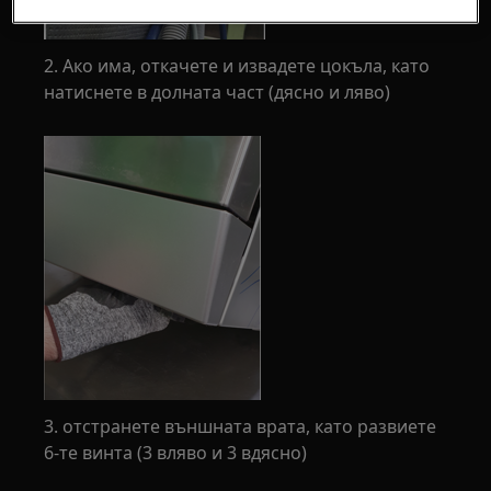
2. Ако има, откачете и извадете цокъла, като
натиснете в долната част (дясно и ляво)
3. отстранете външната врата, като развиете
6-те винта (3 вляво и 3 вдясно)