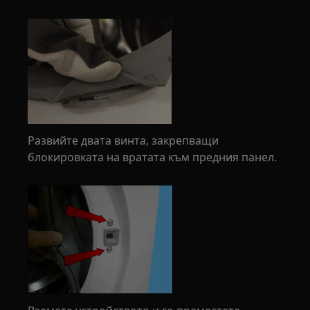
Развийте двата винта, закрепващи
блокировката на вратата към предния панел.