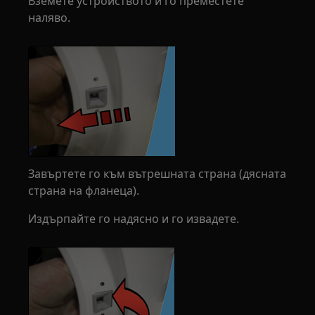
Вземете устройството и го преместете
наляво.
Завъртете го към вътрешната страна (дясната
страна на фланеца).
Издърпайте го надясно и го извадете.