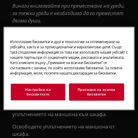
Винаги внимавайте при преместване на уреди,
за тежки уреди е необходимо да го преместят
двама души.
Винаги използвайте предпазни ръкавици и
затворени обувки.
Използваме бисквитки и други технологии за оптимизиране на
уебсайта, както и за промоционални и маркетингови цели. Също
Моля, обърнете внимание, че саморемонтът
така споделяме информация за това как използвате нашия уебсайт с
нашите партньори от социалните медии, рекламата и аналитиката.
или непрофесионалният ремонт могат да
Като кликнете върху „Приемане на всички бисквитки“ се
имат последици за безопасността, ако не
съгласявате с начина, по който използваме бисквитки. За повече
информация, моля, посетете нашата декларация за бисквитки.
бъдат направени правилно
УСТРОЙСТВО ЗА БЕЗОПАСНОСТ НА ВРАТИТЕ (С
Настройки на
Приемане на всички
ВЪТРЕШЕН ФЛАНЦ)
бисквитките
бисквитки
Отстранете пластмасовия пръстен, фиксиращ
уплътнението на маншона към шкафа.
Освободете уплътнението на маншона от
шкафа.