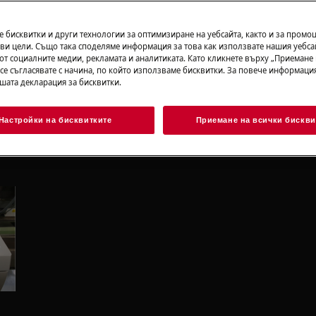
ворени обувки.
 бисквитки и други технологии за оптимизиране на уебсайта, както и за промо
ви цели. Също така споделяме информация за това как използвате нашия уебса
 или непрофесионалният ремонт
от социалните медии, рекламата и аналитиката. Като кликнете върху „Приемане
ако не бъдат направени правилно
 се съгласявате с начина, по който използваме бисквитки. За повече информация
ашата декларация за бисквитки.
а врата на съдомиялната
Настройки на бисквитките
Приемане на всички бискви
виете двата задни винта (отдясно