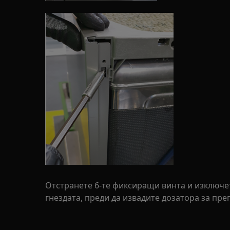
Отстранете 6-те фиксиращи винта и изключет
гнездата, преди да извадите дозатора за пре