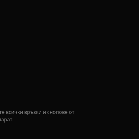
е всички връзки и снопове от
парат.