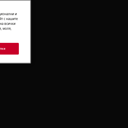
ционални и
йт с нашите
 на всички
, моля,
тки