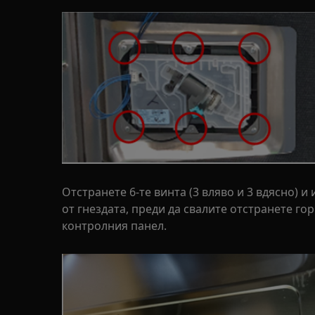
Отстранете 6-те винта (3 вляво и 3 вдясно) и
от гнездата, преди да свалите отстранете гор
контролния панел.