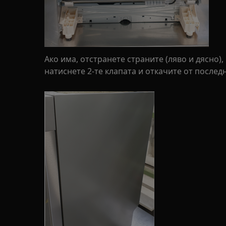
Ако има, отстранете страните (ляво и дясно),
натиснете 2-те клапата и откачите от послед