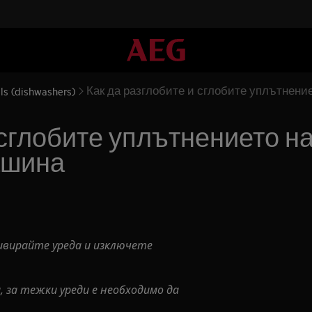
Как да разглобите и сглобите уплътнен
als (dishwashers)
 сглобите уплътнението н
ашина
ивирайте уреда и изключете
 за тежки уреди е необходимо да