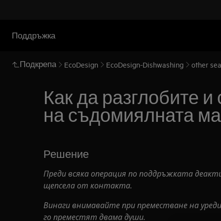
Поддръжка
Подкрепа
EcoDesign
EcoDesign-Dishwashing
other se
Как да разглобите и
на съдомиялната м
Решение
Преди всяка операция по поддръжката деакт
щепсела от контакта.
Винаги внимавайте при преместване на уреди,
го преместят двама души.