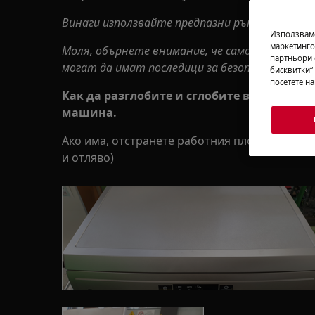
Винаги използвайте предпазни ръкавици и зат
Използваме
маркетинго
Моля, обърнете внимание, че саморемонтът
партньори 
могат да имат последици за безопасността, 
бисквитки“
посетете н
Как да разглобите и сглобите вътрешнат
машина.
Ако има, отстранете работния плот, като раз
и отляво)