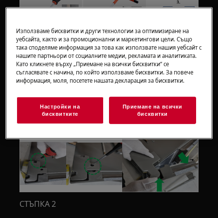
Използваме бисквитки и други технологии за оптимизиране на
уебсайта, както и за промоционални и маркетингови цели. Също
така споделяме информация за това как използвате нашия уебсайт с
ЕТАП 1
нашите партньори от социалните медии, рекламата и аналитиката.
Като кликнете върху „Приемане на всички бисквитки“ се
Развийте (2 броя), за да премахнете горния
съгласявате с начина, по който използваме бисквитки. За повече
информация, моля, посетете нашата декларация за бисквитки.
капак на пантата.
Отворете леко вратата и издърпайте капака
Настройки на
Приемане на всички
на пантата отпред
бисквитките
бисквитки
СТЪПКА 2