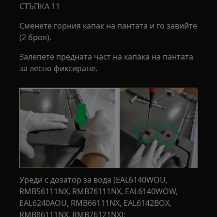
СТЪПКА 11
Сменете горния капак на пантата и го завийте
(2 броя).
Залепете предната част на капака на пантата
за лесно фиксиране.
Уреди с дозатор за вода (EAL6140WOU,
RMB56111NX, RMB76111NX, EAL6140WOW,
EAL6240AOU, RMB66111NX, EAL6142BOX,
RMB86111NX, RMB76121NX):