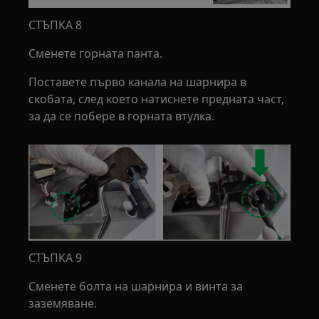
СТЪПКА 8
Сменете горната панта.
Поставете първо канала на шарнира в
скобата, след което натиснете предната част,
за да се побере в горната втулка.
СТЪПКА 9
Сменете болта на шарнира и винта за
заземяване.