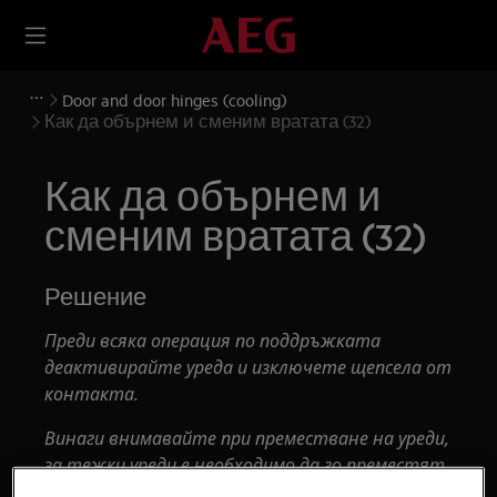
Door and door hinges (cooling)
Как да обърнем и сменим вратата (32)
Как да обърнем и
сменим вратата (32)
Решение
Преди всяка операция по поддръжката
деактивирайте уреда и изключете щепсела от
контакта.
Винаги внимавайте при преместване на уреди,
за тежки уреди е необходимо да го преместят
двама души.