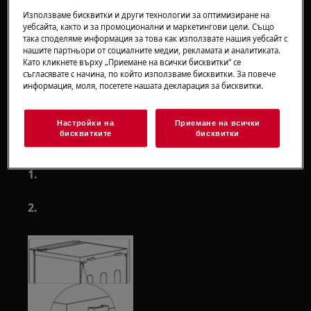
Използваме бисквитки и други технологии за оптимизиране на
Винаги използвайте предпазни ръкавици и
уебсайта, както и за промоционални и маркетингови цели. Също
така споделяме информация за това как използвате нашия уебсайт с
затворени обувки.
нашите партньори от социалните медии, рекламата и аналитиката.
Като кликнете върху „Приемане на всички бисквитки“ се
Моля, обърнете внимание, че саморемонтът
съгласявате с начина, по който използваме бисквитки. За повече
или непрофесионалният ремонт могат да
информация, моля, посетете нашата декларация за бисквитки.
имат последици за безопасността, ако не
бъдат направени правилно
Настройки на
Приемане на всички
бисквитките
бисквитки
Как да обърнем и сменим вратата
1.
2.