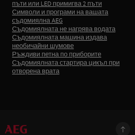
пъти или LED примигва 2 пъти
Символи и програми на вашата
съдомиялна AEG
Съдомиялната не нагрява водата
Съдомиялната машина издава
необичайни шумове
Ръждиви петна по приборите
Съдомиялната стартира цикъл при
отворена врата