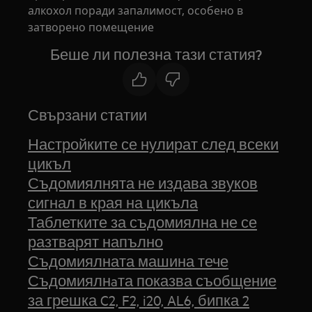
алкохол поради запалимост, особено в
затворено помещение
Беше ли полезна тази статия?
Свързани статии
Настройките се нулират след всеки
цикъл
Съдомиялнята не издава звуков
сигнал в края на цикъла
Таблетките за съдомиялна не се
разтварят напълно
Съдомиялната машина тече
Съдомиялнaта показва съобщение
за грешка C2, F2, i20, AL6, бипка 2