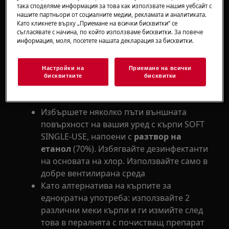
Дезинфекциране на домакински уреди
така споделяме информация за това как използвате нашия уебсайт с
нашите партньори от социалните медии, рекламата и аналитиката.
Като кликнете върху „Приемане на всички бисквитки“ се
Отнася се до
съгласявате с начина, по който използваме бисквитки. За повече
информация, моля, посетете нашата декларация за бисквитки.
съдомиялни машини
други домакински уреди
Настройки на
Приемане на всички
бисквитките
бисквитки
Решение
Избършете няколко пъти външната
повърхност на вашия уред с кърпи SOFT
SINGLE-USE, напоени с
разтвор на
етанол
(70%). Избягвайте дезинфектанти
на основата на хлор. Използвайте само в
добре вентилирана среда
Като алтернатива на кърпите за
еднократна употреба: използвайте 2
различни меки кърпи и ги измийте след
това в пералнята с почистващ препарат