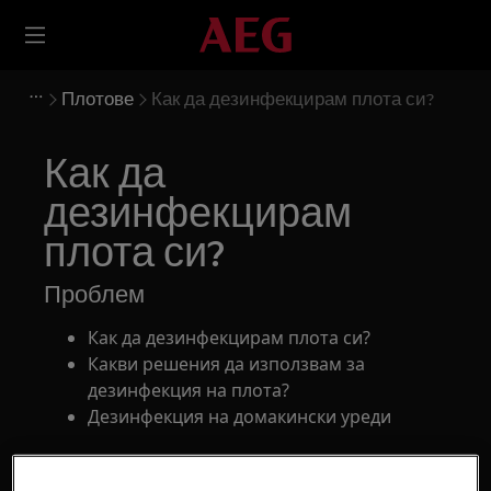
Плотове
Как да дезинфекцирам плота си?
Как да
дезинфекцирам
плота си?
Проблем
Как да дезинфекцирам плота си?
Какви решения да използвам за
дезинфекция на плота?
Дезинфекция на домакински уреди
Отнася се до