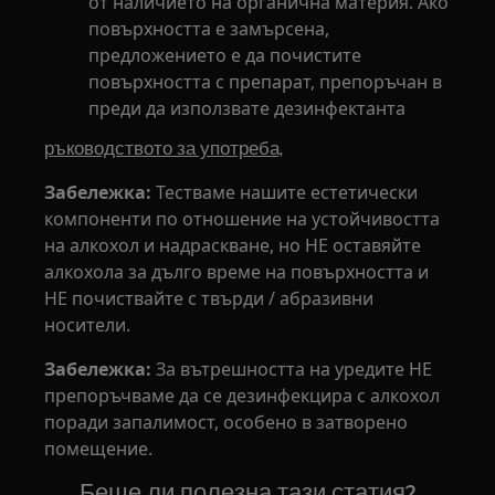
от наличието на органична материя. Ако
повърхността е замърсена,
предложението е да почистите
повърхността с препарат, препоръчан в
преди да използвате дезинфектанта
ръководството за употреба,
Забележка:
Тестваме нашите естетически
компоненти по отношение на устойчивостта
на алкохол и надраскване, но НЕ оставяйте
алкохола за дълго време на повърхността и
НЕ почиствайте с твърди / абразивни
носители.
Забележка:
За вътрешността на уредите НЕ
препоръчваме да се дезинфекцира с алкохол
поради запалимост, особено в затворено
помещение.
Беше ли полезна тази статия?