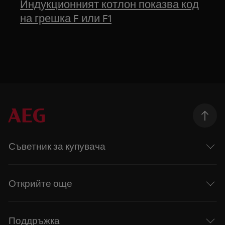
Индукционният котлон показва код
на грешка F или F1
Съветник за купувача
Открийте още
Поддръжка