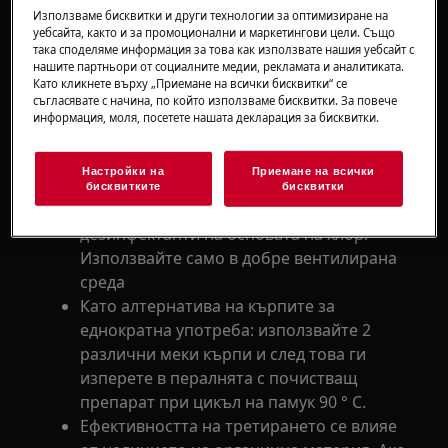
Използваме бисквитки и други технологии за оптимизиране на
котлони
уебсайта, както и за промоционални и маркетингови цели. Също
други домакински уреди
така споделяме информация за това как използвате нашия уебсайт с
нашите партньори от социалните медии, рекламата и аналитиката.
Като кликнете върху „Приемане на всички бисквитки“ се
Решение
съгласявате с начина, по който използваме бисквитки. За повече
информация, моля, посетете нашата декларация за бисквитки.
Избършете няколко пъти външната
повърхност на Вашия уред с кърпи меки
Настройки на
Приемане на всички
кърпи за еднократна употреба, напоени
бисквитките
бисквитки
с
разтвор на етанол
(70%). Избягвайте
дезинфектанти на основата на хлор.
Използвайте само в добре вентилирана
среда
Като алтернатива на кърпите за
еднократна употреба: използвайте 2
различни меки кърпи и след това ги
изперете в пералнята с почистващ
препарат при цикъл на памук 90 ° C.
Ефективността на третирането се влияе