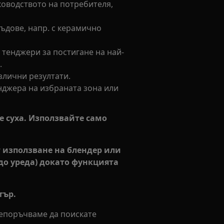
ководството на потребителя,
съдове, напр. с керамично
тенджери за постигане на най-
.
злични резултати.
нджера на избраната зона или
 е суха. Използвайте само
т използване на блендер или
до уреда) докато функцията
тър.
репоръчваме да поискате