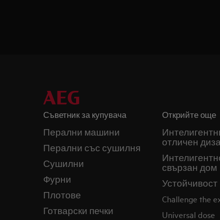
Съветник за купувача
Открийте още
Перални машини
Интелигентн
отличен диз
Перални със сушилня
Интелигентн
Сушилни
свързан дом
Фурни
Устойчивост
Плотове
Challenge the 
Готварски печки
Universal dose