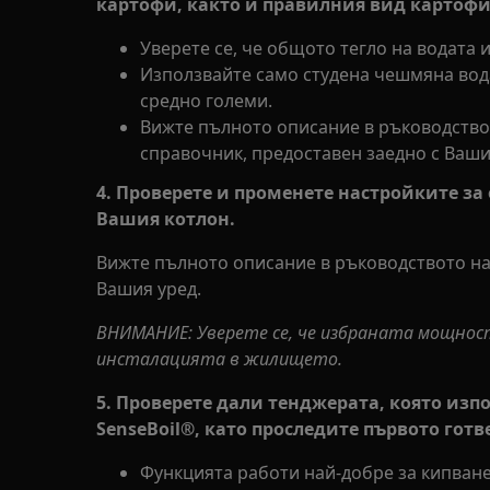
картофи, както и правилния вид картофи
Уверете се, че общото тегло на водата 
Използвайте само студена чешмяна вода
средно големи.
Вижте пълното описание в ръководство
справочник, предоставен заедно с Ваши
4. Проверете и променете настройките з
Вашия котлон.
Вижте пълното описание в ръководството на
Вашия уред.
ВНИМАНИЕ: Уверете се, че избраната мощно
инсталацията в жилището.
5. Проверете дали тенджерата, която изп
SenseBoil®, като проследите първото готв
Функцията работи най-добре за кипване