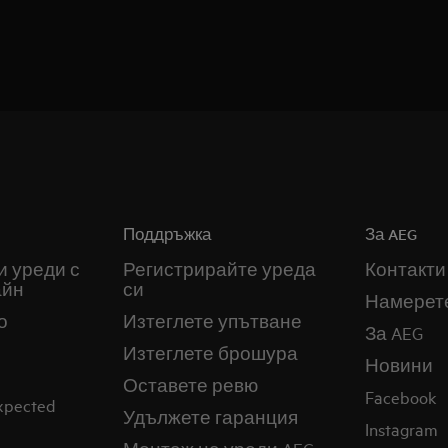
Поддръжка
За AEG
и уреди с
Регистрирайте уреда
Контакти
айн
си
Намерет
о
Изтеглете упътване
За AEG
Изтеглете брошура
Новини
Оставете ревю
Facebook
expected
Удължете гаранция
Instagram