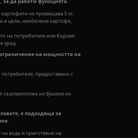
, за да работи функцията.
и картофите не превишава 5 кг.
 и цели, необелени картофи,
то на потребителя или бързия
я уред.
а ограничение на мощността на
 потребителя, предоставено с
ст съответства на бушона на
олзвате, е подходяща за
ене.
 на вода и приготвяне на