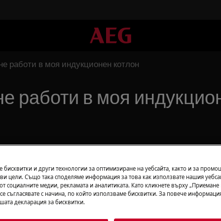
 не работи в моя индукционен котлон
 не работи в моя индукцио
 бисквитки и други технологии за оптимизиране на уебсайта, както и за промо
ви цели. Също така споделяме информация за това как използвате нашия уебса
от социалните медии, рекламата и аналитиката. Като кликнете върху „Приемане
oil®
 се съгласявате с начина, по който използваме бисквитки. За повече информация
?
ашата декларация за бисквитки.