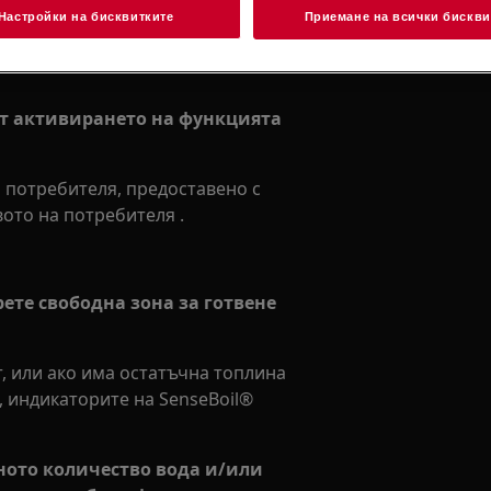
Настройки на бисквитките
Приемане на всички бискви
eBoil®
 от активирането на функцията
 потребителя, предоставено с
ото на потребителя .
ете свободна зона за готвене
т, или ако има остатъчна топлина
к, индикаторите на SenseBoil®
ното количество вода и/или