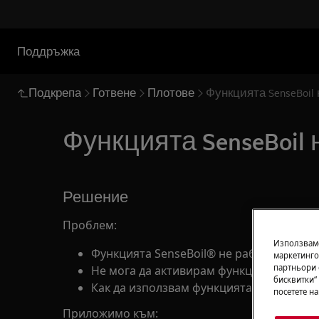
Поддръжка
Подкрепа
Готвене
Плотове
Функцията SenseBoil
Функцията SenseBoil
Решение
Проблем:
Използваме
Функцията SenseBoil® не работи
маркетинго
партньори 
Не мога да активирам функцията SenseB
бисквитки“
Как да използвам функцията SenseBoil®
посетете н
Приложимо към: