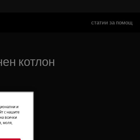
статии за помощ
нен котлон
ционални и
йт с нашите
 на всички
, моля,