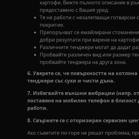
картофи. Вижте пълното описание в ръ
предоставено с Вашия уред.
Тя не работи с незалепващи готварски 
покритие.
Препоръчват се емайлирани стоманени 
добри резултати при варене на картофи
Различните тенджери могат да дадат ра
Пробвайте различен вид или размер те
пробвайте тенджера на друга зона.
6. Уверете се, че повърхността на котлона
тенджери със сухи и чисти дъна.
7. Избягвайте външни вибрации (напр. о
поставяне на мобилен телефон в близост 
работи.
8. Свържете се с оторизиран сервизен цен
Ако съветите по-горе не решат проблема, п