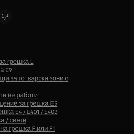
за грешка L
а E9
щи за готварски зони с
ли не работи
щение за грешка Е5
ка E4 / E401 / E402
а / свети
на грешка F или F1