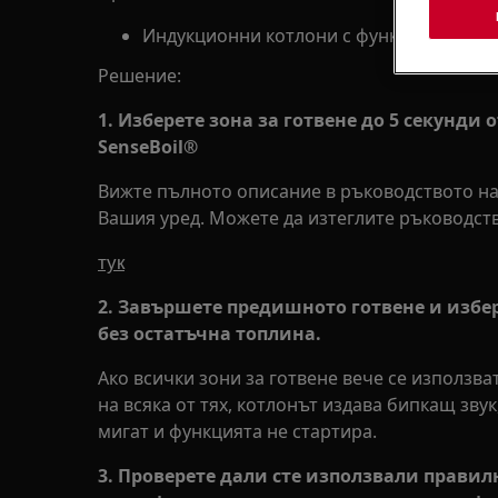
Индукционни котлони с функцията Sens
Решение:
1. Изберете зона за готвене до 5 секунди
SenseBoil®
Вижте пълното описание в ръководството на
Вашия уред. Можете да изтеглите ръководств
тук
2. Завършете предишното готвене и избер
без остатъчна топлина.
Ако всички зони за готвене вече се използва
на всяка от тях, котлонът издава бипкащ зву
мигат и функцията не стартира.
3. Проверете дали сте използвали правил