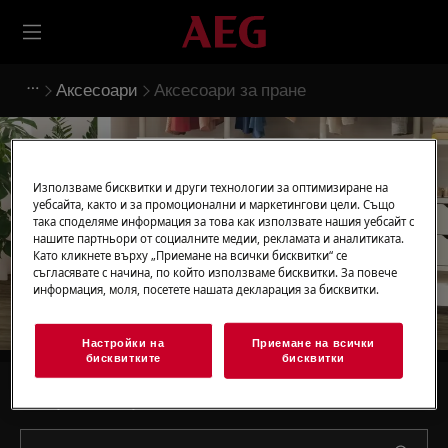
Аксесоари
Аксесоари за пране
Използваме бисквитки и други технологии за оптимизиране на
уебсайта, както и за промоционални и маркетингови цели. Също
Подкрепа за Аксесоари
така споделяме информация за това как използвате нашия уебсайт с
нашите партньори от социалните медии, рекламата и аналитиката.
за пране
Като кликнете върху „Приемане на всички бисквитки“ се
съгласявате с начина, по който използваме бисквитки. За повече
информация, моля, посетете нашата декларация за бисквитки.
Настройки на
Приемане на всички
бисквитките
бисквитки
Търсене сред нашите помощни статии